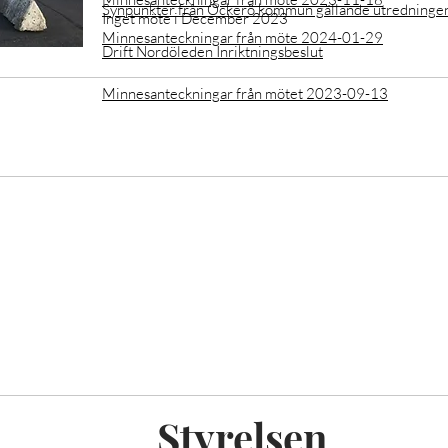
Synpunkter från Öckerö kommun gällande utredninge
Inget möte i December 2023
Minnesanteckningar från möte 2024-01-29
Drift Nordöleden Inriktningsbeslut
Minnesanteckningar från mötet 2023-09-13
Styrelsen