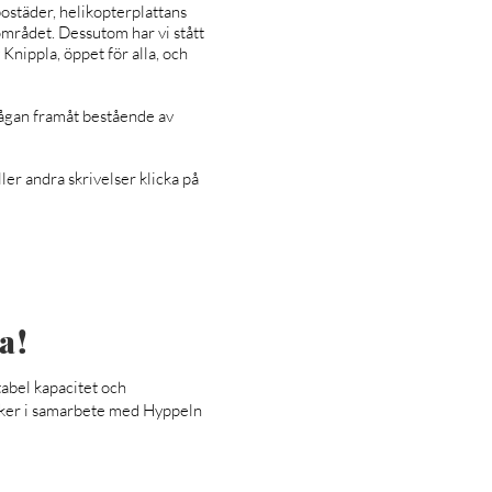
bostäder, helikopterplattans
området. Dessutom har vi stått
 Knippla, öppet för alla, och
ågan framåt bestående av
ler andra skrivelser klicka på
na!
tabel kapacitet och
 sker i samarbete med Hyppeln