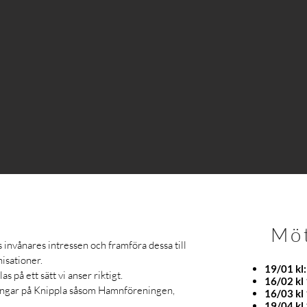
Möt
s invånares intressen och framföra dessa till
sationer.
19/01 kl
s på ett sätt vi anser riktigt.
16/02 kl
ingar på Knippla såsom Hamnföreningen,
16/03 kl
19/04 kl