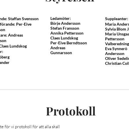
Ledamöter:
nde: Staffan Svensson
Suppleanter:
Börje Andersson
förande: Per-Eive
Maria Ander
Stefan Fransson
Sylvia Blom J
son
Annika Pettersson
Maria Unsga
rare: Andreas
Claes Lundskog
Pettersson
rsson
Per-Eive Berndtsson
Valberedning
 Claes Lundskog
Andreas
Eva Synnerö
er:
Gunnarsson
Andersson
jöberg
Oliver Sedeli
lander
Christian Col
Protokoll
e för vi protokoll för att alla skall