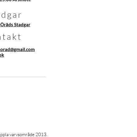
adgar
 Öråds Stadgar
ntakt
a.orad@gmail.com
ok
ippla varvsområde 2013.