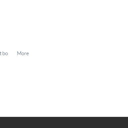
t bo
More