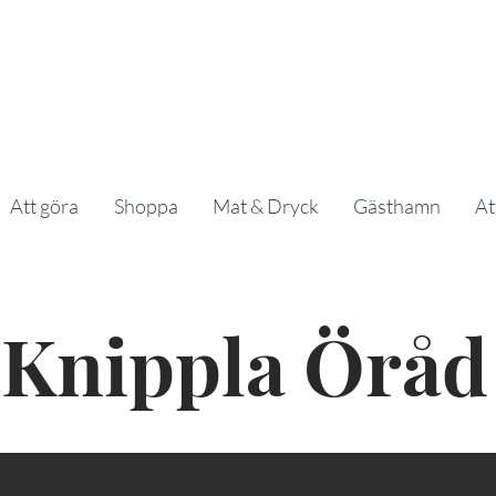
Att göra
Shoppa
Mat & Dryck
Gästhamn
At
Knippla Öråd