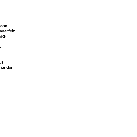
sson
anerfelt
ard-
:
us
liander