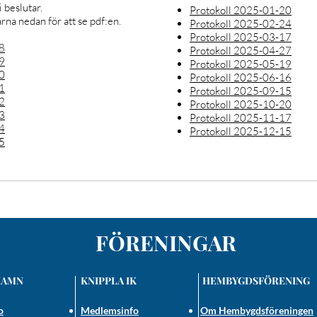
i beslutar.
Protokoll 2025-01-20
arna nedan för att se pdf:en.
Protokoll 2025-02-24
Protokoll 2025-03-17
8
Protokoll 2025-04-27
9
Protokoll 2025-05-19
0
Protokoll 2025-06-16
1
Protokoll 2025-09-15
2
Protokoll 2025-10-20
3
Protokoll 2025-11-17
4
Protokoll 2025-12-15
5
FÖRENINGAR
HAMN
KNIPPLA IK
HEMBYGDSFÖRENING
o
Medlemsinf
o
Om Hembygdsföreningen