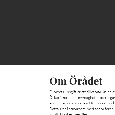
Om Örådet
Ö-rådets uppgift är att tillvarata Knippla
Öckerö kommun, myndigheter och organi
Även tillse och bevaka att Knippla utveckla
Detta sker i samarbete med andra fören
idrottsklubben med flera.