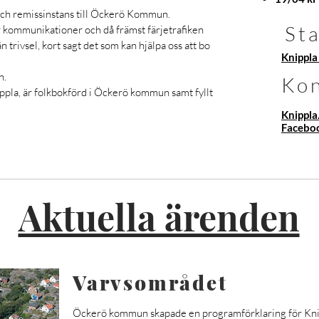
och remissinstans till Öckerö Kommun.
St
 kommunikationer och då främst färjetrafiken
 trivsel, kort sagt det som kan hjälpa oss att bo
Knippla
n.
Ko
ppla, är folkbokförd i Öckerö kommun samt
fyllt
Knippl
Facebo
Aktuella ärenden
Varvsområdet
Öckerö kommun skapade en programförklaring för Kn