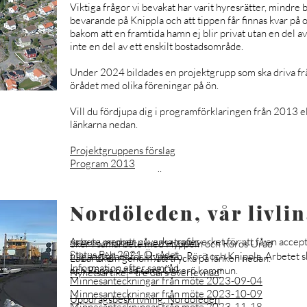
Viktiga frågor vi bevakat har varit hyresrätter, mindre 
bevarande på Knippla och att tippen får finnas kvar på 
bakom att en framtida hamn ej blir privat utan en del av
inte en del av ett enskilt bostadsområde.
Under 2024 bildades en projektgrupp som ska driva fr
örådet med olika föreningar på ön.
Vill du fördjupa dig i programförklaringen från 2013 el
länkarna nedan.
Projektgruppens förslag
Program 2013
Remissvar Knippla -Öråd
Programsamråd Protokoll
Programsamråd Öckerö kommun summering
Nordöleden, vår livli
Tre öars Överlevnad
Programsamråd Knippla föreningar svar
Planbesked 2015
Status Oktober 2020 Ö-rådet
Arbete med att påverka trafikverket för att få en accep
Sker i samarbete med Hyppeln och Rörös Öråd
Status Feb 2021 Ö-rådet
tillgänglighet för Hyppeln, Rörö och Knippla. Arbetet
Läs artikeln genom att trycka på länken nedan.
Information efter samråd
och Rörös ö-råd samt Öckerö kommun.
Nyhetsartikel "tre öars överlevnad"
Minnesanteckningar från möte 2023-09-04
Minnesanteckningar från möte 2023-10-09
Uppdragsbeskrivning, Nordöleden
Minnesanteckningar från möte 2023-11-18