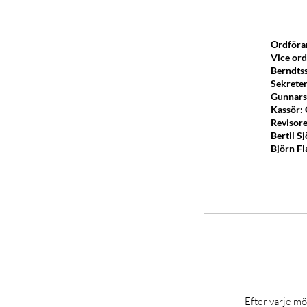
Ordföra
Vice ord
Berndts
Sekrete
Gunna
Kassör:
Revisor
Bertil S
Björn F
Efter varje möt