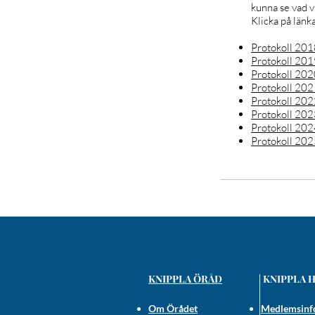
kunna se vad v
Klicka på länk
Protokoll 201
Protokoll 201
Protokoll 202
Protokoll 202
Protokoll 202
Protokoll 202
Protokoll 202
Protokoll 202
KNIPPLA ÖRÅD
KNIPPLA 
Om Örådet
Medlemsinf