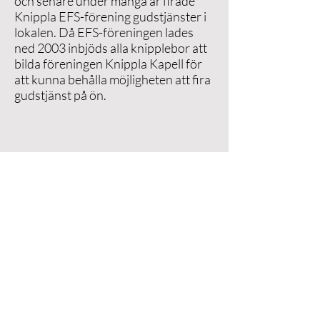
och senare under många år firade
Knippla EFS-förening gudstjänster i
lokalen. Då EFS-föreningen lades
ned 2003 inbjöds alla knipplebor att
bilda föreningen Knippla Kapell för
att kunna behålla möjligheten att fira
gudstjänst på ön.
Länkar
Öckerö församling
Sionförsamlingen på Rörö
Nimbuskyrkan på Öckerö
Filadelfia på Öckerö
Equmeniakyrkan på Björkö
Betelkyrkan på Hönö